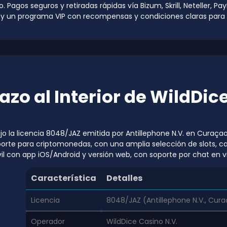
 Pagos seguros y retiradas rápidas vía Bizum, Skrill, Neteller, Pa
y un programa VIP con recompensas y condiciones claras para su
azo al Interior de WildDic
jo la licencia 8048/JAZ emitida por Antillephone N.V. en Curaça
porte para criptomonedas, con una amplia selección de slots, cas
il con app iOS/Android y versión web, con soporte por chat en vi
Característica
Detalles
Licencia
8048/JAZ (Antillephone N.V., Cur
Operador
WildDice Casino N.V.