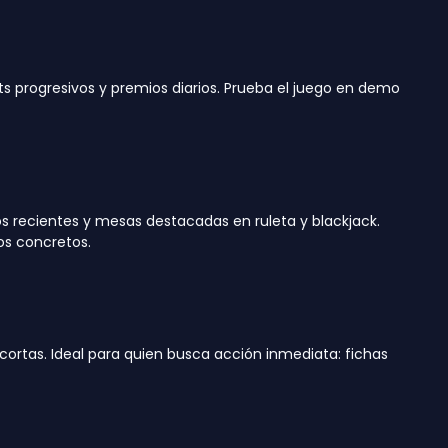
 progresivos y premios diarios. Prueba el juego en demo
 recientes y mesas destacadas en ruleta y blackjack.
los concretos.
cortas. Ideal para quien busca acción inmediata: fichas