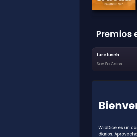
Premios 
fusefuseb
San Fa Coins
Bienve
WildDice es un ca
diarios. Aprovech