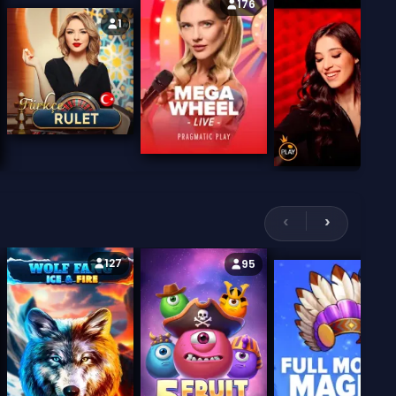
176
1
‹
›
127
95
56