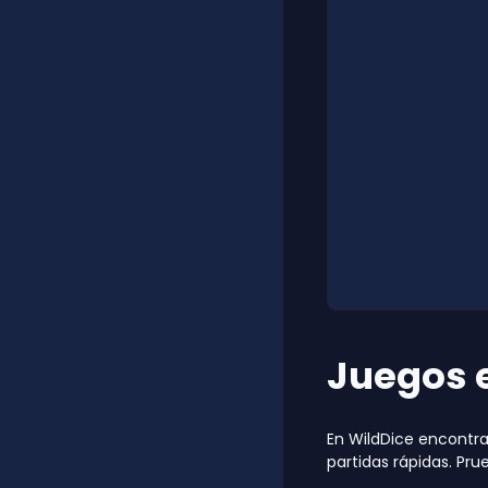
Juegos 
En WildDice encontra
partidas rápidas. Pr