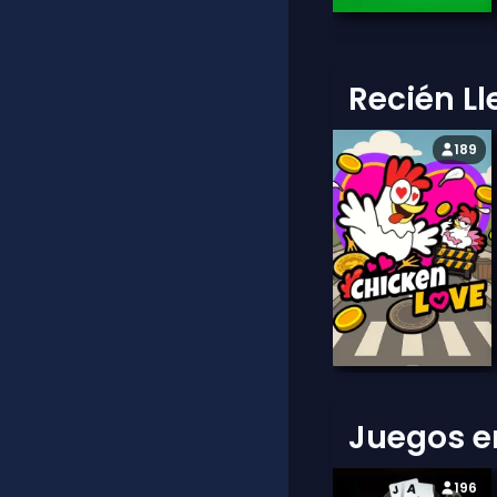
Recién L
189
Juegos e
196