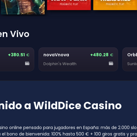
en Vivo
+380.51
novaVnova
+480.28
Orb
€
€
Dolphin's Wealth
Sunl
nido a WildDice Casino
sino online pensado para jugadores en España: más de 2.000 slot
a el bono de bienvenida: 100% hasta 500 € + 100 giros gratis y p