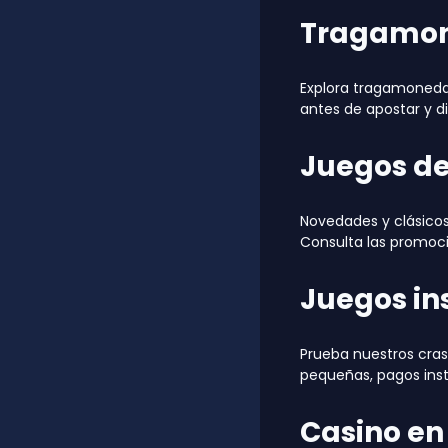
Tragamon
Explora tragamonedas
antes de apostar y di
Juegos d
Novedades y clásicos
Consulta las promocio
Juegos in
Prueba nuestros cras
pequeñas, pagos inst
Casino en