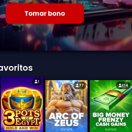
Tomar bono
avoritos
1
77
174