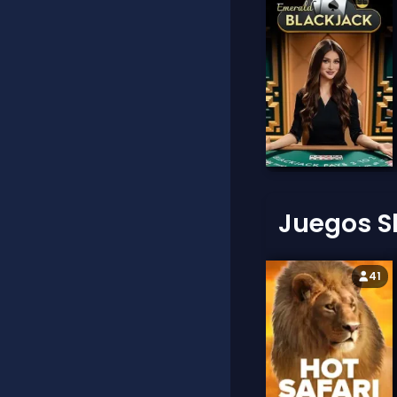
Juegos S
41