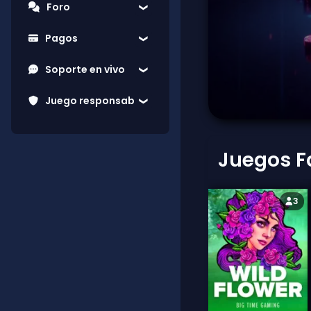
Foro
Pagos
Soporte en vivo
Juego responsable
Juegos F
3