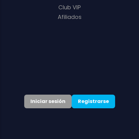
Club VIP
Afiliados
Promociones
Sobre nosotros
Políticas
Política de privacidad
Términos
Política de cookies
Política AML/KYC
Iniciar sesión
Registrarse
©
2026
. Todos los derechos reservados