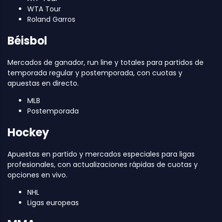
WTA Tour
Roland Garros
Béisbol
Mercados de ganador, run line y totales para partidos de
temporada regular y postemporada, con cuotas y
apuestas en directo.
MLB
Postemporada
Hockey
Apuestas en partido y mercados especiales para ligas
profesionales, con actualizaciones rápidas de cuotas y
opciones en vivo.
NHL
Ligas europeas