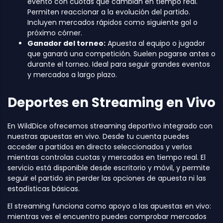
evento con cuotas que cambian en tiempo real.
Permiten reaccionar a la evolución del partido.
Incluyen mercados rápidos como siguiente gol o
próximo córner.
Ganador del torneo:
Apuesta al equipo o jugador
que ganará una competición. Suelen pagarse antes o
durante el torneo. Ideal para seguir grandes eventos
y mercados a largo plazo.
Deportes en Streaming en Vivo
En WildDice ofrecemos streaming deportivo integrado con
nuestras apuestas en vivo. Desde tu cuenta puedes
acceder a partidos en directo seleccionados y verlos
mientras controlas cuotas y mercados en tiempo real. El
servicio está disponible desde escritorio y móvil, y permite
seguir el partido sin perder las opciones de apuesta ni las
estadísticas básicas.
El streaming funciona como apoyo a las apuestas en vivo:
mientras ves el encuentro puedes comprobar mercados