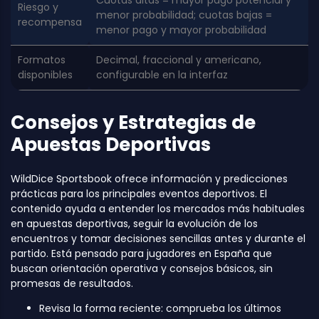
Riesgo y
menor probabilidad; cuotas bajas =
recompensa
menor pago y mayor probabilidad
Formatos
Decimal, fraccional y americano,
disponibles
configurable en la interfaz
Consejos y Estrategias de
Apuestas Deportivas
WildDice Sportsbook ofrece información y predicciones
prácticas para los principales eventos deportivos. El
contenido ayuda a entender los mercados más habituales
en apuestas deportivas, seguir la evolución de los
encuentros y tomar decisiones sencillas antes y durante el
partido. Está pensado para jugadores en España que
buscan orientación operativa y consejos básicos, sin
promesas de resultados.
Revisa la forma reciente: comprueba los últimos