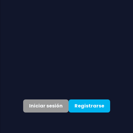
Nuevos lanzamientos
Juegos de mesa
Soporte
Centro de ayuda
Soporte en vivo
Autoexclusión
Registro
Sobre nosotros
Club VIP
Afiliados
Iniciar sesión
Registrarse
Promociones
Sobre nosotros