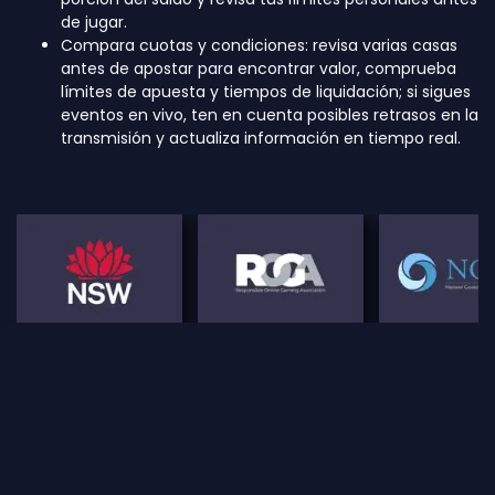
de jugar.
Compara cuotas y condiciones: revisa varias casas
antes de apostar para encontrar valor, comprueba
límites de apuesta y tiempos de liquidación; si sigues
eventos en vivo, ten en cuenta posibles retrasos en la
transmisión y actualiza información en tiempo real.
Casino
Tragamonedas
Casino en vivo