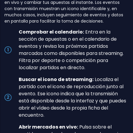
en vivo y cambiar tus apuestas al instante. Los eventos
con transmisión muestran un icono identificable y, en
muchos casos, incluyen seguimiento de eventos y datos
en pantalla para facilitar la toma de decisiones.
Comprobar el calendario:
Entra en la
sección de apuestas o en el calendario de
eventos y revisa los próximos partidos
marcados como disponibles para streaming.
Filtra por deporte o competición para
localizar partidos en directo.
Buscar el icono de streaming:
Localiza el
partido con el icono de reproducción junto al
evento. Ese icono indica que la transmisión
está disponible desde la interfaz y que puedes
abrir el vídeo desde la propia ficha del
encuentro.
Abrir mercados en vivo:
Pulsa sobre el