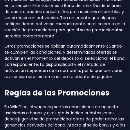
en la sección Promociones o Bono del sitio. Desde el área
de cuenta puedes consultar las promociones disponibles y
ver si requieren activación. Ten en cuenta que algunos
códigos deben activarse manualmente en el cajero o en la
sección de promociones para que el saldo promocional se
acredite correctamente.
Otras promociones se aplican automáticamente cuando
se cumplen las condiciones, y determinadas ofertas se
activan en el momento del depósito al seleccionar el bono
correspondiente. La disponibilidad y el método de
activación dependen de la campaña, por lo que conviene
revisar siempre los términos en tu cuenta de jugador.
Reglas de las Promociones
En WildDice, el wagering son las condiciones de apuesta
asociadas a bonos y giros gratis. Indica cuántas veces
debes jugar el saldo promocional antes de poder retirar las
ganancias derivadas del bono. Afecta al saldo bonus y a las