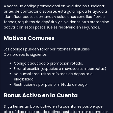
A veces un código promocional en WildDice no funciona;
antes de contactar a soporte, esta guía rápida te ayuda a
identificar causas comunes y soluciones sencillas. Revisa
fechas, requisitos de depósito y si ya tienes otra promoción
activa: con estos pasos sueles resolverlo en segundos.
Motivos Comunes
Los códigos pueden fallar por razones habituales.
Comprueba lo siguiente:
Código caducado o promoción rotada.
Error al escribir (espacios o mayúsculas incorrectas).
No cumplir requisitos mínimos de depósito o
elegibilidad.
Restricciones por país o método de pago.
Bonus Activo en la Cuenta
Si ya tienes un bono activo en tu cuenta, es posible que
otro código no se pueda activar hasta terminar o cancelar