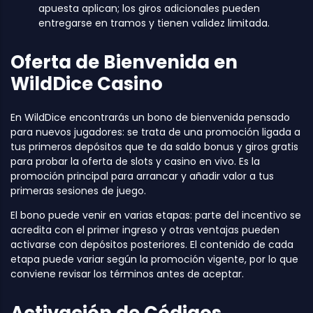
apuesta aplican; los giros adicionales pueden
entregarse en tramos y tienen validez limitada.
Oferta de Bienvenida en
WildDice Casino
En WildDice encontrarás un bono de bienvenida pensado
para nuevos jugadores: se trata de una promoción ligada a
tus primeros depósitos que te da saldo bonus y giros gratis
para probar la oferta de slots y casino en vivo. Es la
promoción principal para arrancar y añadir valor a tus
primeras sesiones de juego.
El bono puede venir en varias etapas: parte del incentivo se
acredita con el primer ingreso y otras ventajas pueden
activarse con depósitos posteriores. El contenido de cada
etapa puede variar según la promoción vigente, por lo que
conviene revisar los términos antes de aceptar.