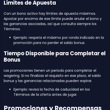
Límites de Apuesta
Con un bono activo hay límites de apuesta máximos.
Apostar por encima de ese límite puede anular el bono y
las ganancias asociadas, así que consulta siempre los
Términos.
Ejemplo: respeta el máximo por ronda indicado en la
promoción para no perder el saldo bonus.
Tiempo Disponible para Completar el
Bonus
Las promociones tienen un periodo para completar el
wagering. Si no finalizas el requisito en ese plazo, el saldo
bonus y las ganancias relacionadas pueden expirar.
Ejemplo: revisa la fecha de caducidad en los
Términos de la oferta antes de jugar.
Promociones y Recompensas