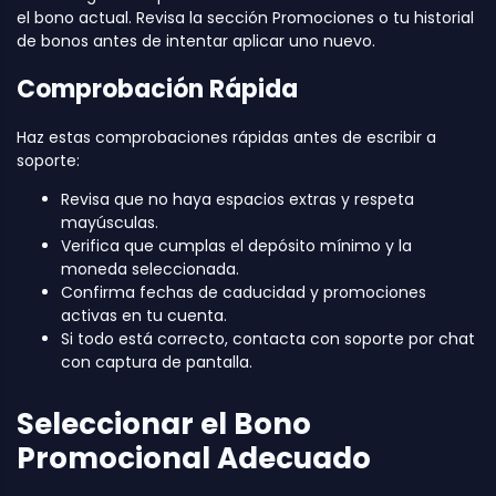
el bono actual. Revisa la sección Promociones o tu historial
de bonos antes de intentar aplicar uno nuevo.
Comprobación Rápida
Haz estas comprobaciones rápidas antes de escribir a
soporte:
Revisa que no haya espacios extras y respeta
mayúsculas.
Verifica que cumplas el depósito mínimo y la
moneda seleccionada.
Confirma fechas de caducidad y promociones
activas en tu cuenta.
Si todo está correcto, contacta con soporte por chat
con captura de pantalla.
Seleccionar el Bono
Promocional Adecuado