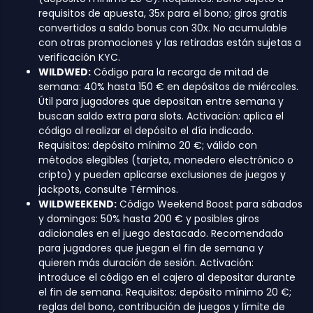
requisitos de apuesta, 35x para el bono; giros gratis
convertidos a saldo bonus con 30x. No acumulable
con otras promociones y las retiradas están sujetas a
verificación KYC.
WILDWED:
Código para la recarga de mitad de
semana: 40% hasta 150 € en depósitos de miércoles.
Útil para jugadores que depositan entre semana y
buscan saldo extra para slots. Activación: aplica el
código al realizar el depósito el día indicado.
Requisitos: depósito mínimo 20 €; válido con
métodos elegibles (tarjeta, monedero electrónico o
cripto) y pueden aplicarse exclusiones de juegos y
jackpots, consulte Términos.
WILDWEEKEND:
Código Weekend Boost para sábados
y domingos: 50% hasta 200 € y posibles giros
adicionales en el juego destacado. Recomendado
para jugadores que juegan el fin de semana y
quieren más duración de sesión. Activación:
introduce el código en el cajero al depositar durante
el fin de semana. Requisitos: depósito mínimo 20 €;
reglas del bono, contribución de juegos y límite de