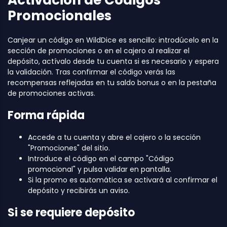
Activación de Códigos
Promocionales
Canjear un código en WildDice es sencillo: introdúcelo en la
sección de promociones o en el cajero al realizar el
depósito, actívalo desde tu cuenta si es necesario y espera
la validación. Tras confirmar el código verás las
recompensas reflejadas en tu saldo bonus o en la pestaña
de promociones activas.
Forma rápida
Accede a tu cuenta y abre el cajero o la sección
"Promociones" del sitio.
Introduce el código en el campo "Código
promocional" y pulsa validar en pantalla.
Si la promo es automática se activará al confirmar el
depósito y recibirás un aviso.
Si se requiere depósito