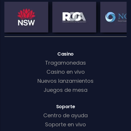
Casino
Tragamonedas
Casino en vivo
Nuevos lanzamientos
Juegos de mesa
Soporte
Centro de ayuda
Soporte en vivo