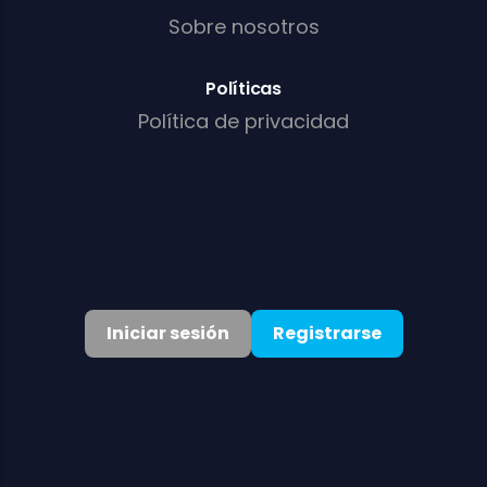
Sobre nosotros
Políticas
Política de privacidad
Términos
Política de cookies
Política AML/KYC
Iniciar sesión
Registrarse
©
2026
. Todos los derechos reservados